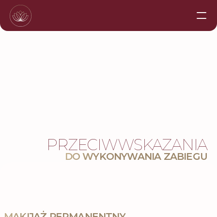
Nasza historia
Poznaj nas
Oferta
Szkolenia
PRZECIWWSKAZANIA
Cennik
DO WYKONYWANIA ZABIEGU
Kontakt
Przeciwwskazania
MAKIJAŻ PERMANENTNY