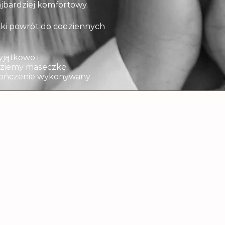
ajbardziej komfortowy.
bki powrót do codziennych
yjątkowo i
adziemy maseczkę
akończenie wykonywany