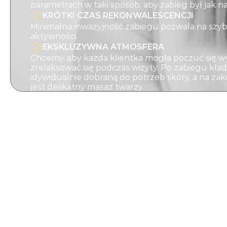
parametrach w taki sposób, aby zabieg był jak n
KRÓTKI CZAS REKONWALESCENCJI
Minimalna inwazyjność zabiegu pozwala na szy
aktywności.
EKSKLUZYWNA ATMOSFERA
Chcemy, aby każda klientka mogła poczuć się w
zrelaksować się podczas wizyty. Po zabiegu kł
idywidualnie dobraną do potrzeb skóry, a na z
jest delikatny masaż twarzy.