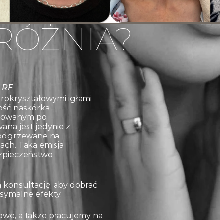
RÓŻNIA?
 RF
krokryształowymi igłami
ość naskórka
zolowanym po
ana jest jedynie z
 podgrzewane na
iach. Taka emisja
ezpieczeństwo
konsultację, aby dobrać
symalne efekty.
owe, a także pracujemy na