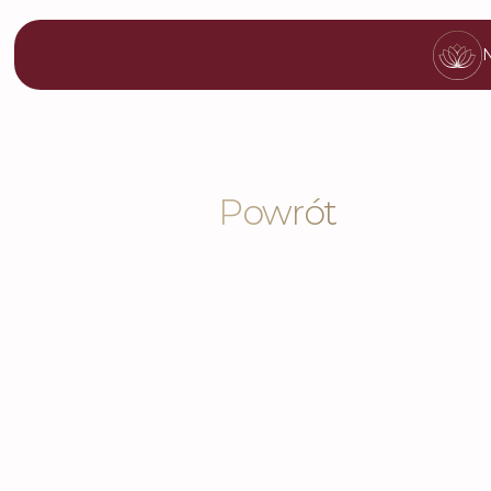
N
Powrót