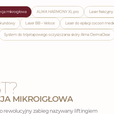
cja mikroigłowa
ALMA HARMONY XL pro
Laser frakcyjny
sekundowy
Laser BB – Veloce
Laser do epilacji cocoon medi
System do trójetapowego oczyszczania skóry Alma DermaClear
T?
JA MIKROIGŁOWA
o rewolucyjny zabieg nazywany liftingiem