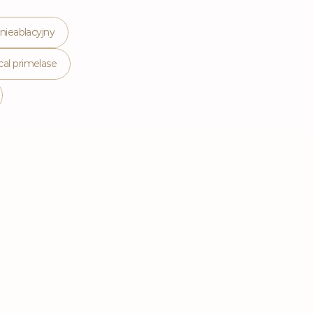
 nieablacyjny
cal primelase