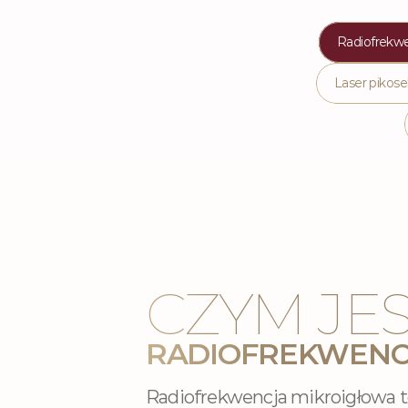
Radiofrekwe
Laser piko
CZYM JES
RADIOFREKWENC
Radiofrekwencja mikroigłowa t