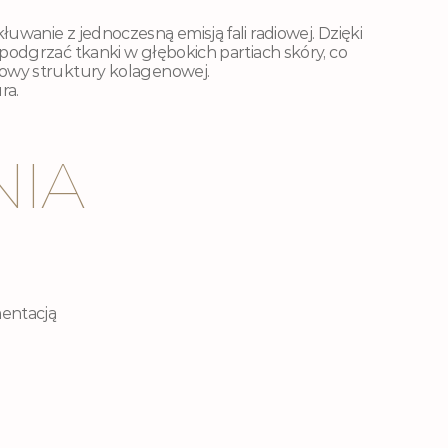
wanie z jednoczesną emisją fali radiowej. Dzięki 
podgrzać tkanki w głębokich partiach skóry, co
owy struktury kolagenowej. 
ra. 
IA
mentacją