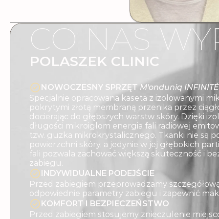
CO NAS WY
POLASZEK CLINIC
NOWOCZESNY SPRZĘT 
M'onduniq INFINITÉ
Specjalnie opracowana kaseta z izolowanymi mi
pokrytymi złotą membraną przenika przez ciągł
docierając do głębszych warstw skóry. Dzięki i
długości mikroigłom energia fali radiowej emitow
tzw. guzka mikrokrystalicznego. Tkanki nie są
powierzchni skóry, a jedynie w jej głębokich part
fali pozwala zachować większą skuteczność i b
zabiegu.
INDYWIDUALNE PODEJŚCIE
Przed zabiegiem przeprowadzamy szczegółową 
odpowiednie parametry zabiegu i zapewnić mak
KOMFORT I BEZPIECZEŃSTWO
Przed zabiegiem stosujemy znieczulenie miejsc