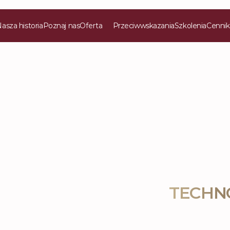
asza historia
Poznaj nas
Oferta
Przeciwwskazania
Szkolenia
Cennik
TECHNO