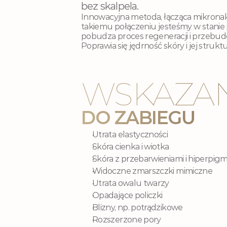
bez skalpela.
Innowacyjna metoda, łącząca mikronakłu
takiemu połączeniu jesteśmy w stanie 
pobudza proces regeneracji i przebud
Poprawia się jędrność skóry i jej struktu
WSKAZAN
DO ZABIEGU
Utrata elastyczności
Skóra cienka i wiotka
Skóra z przebarwieniami i hiperpig
Widoczne zmarszczki mimiczne
Utrata owalu twarzy
Opadające policzki
Blizny, np. potrądzikowe
Rozszerzone pory